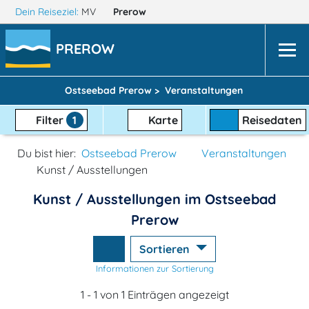
Dein Reiseziel:
MV
Prerow
PREROW
Ostseebad Prerow >
Veranstaltungen
Filter
1
Karte
Reisedaten
Du bist hier:
Ostseebad Prerow
Veranstaltungen
Kunst / Ausstellungen
Kunst / Ausstellungen im Ostseebad
Prerow
Sortieren
Informationen zur Sortierung
1 - 1 von 1 Einträgen angezeigt