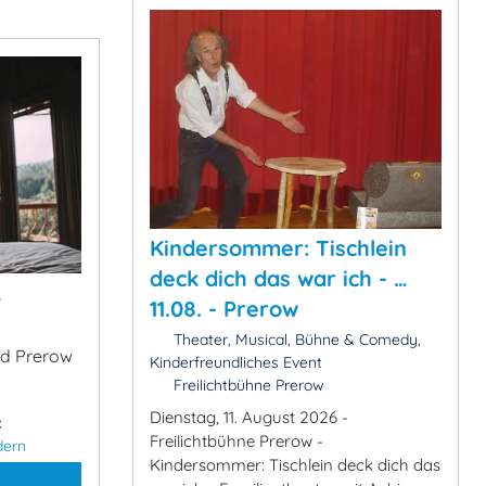
Kindersommer: Tischlein
deck dich das war ich - …
&
11.08. - Prerow
Theater, Musical, Bühne & Comedy,
ad Prerow
Kinderfreundliches Event
Freilichtbühne Prerow
Dienstag, 11. August 2026 -
:
Freilichtbühne Prerow -
dern
Kindersommer: Tischlein deck dich das