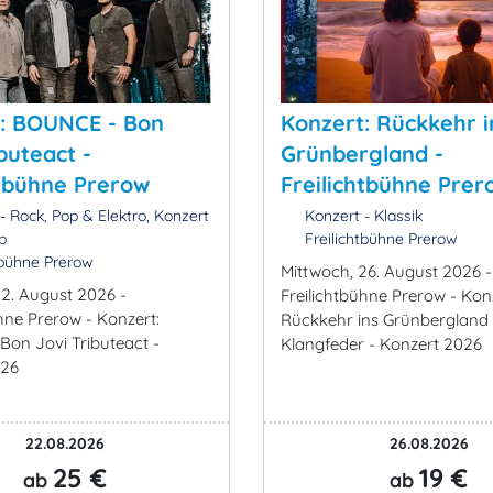
: BOUNCE - Bon
Konzert: Rückkehr i
buteact -
Grünbergland -
htbühne Prerow
Freilichtbühne Prer
- Rock, Pop & Elektro, Konzert
Konzert - Klassik
p
Freilichtbühne Prerow
tbühne Prerow
Mittwoch, 26. August 2026 -
2. August 2026 -
Freilichtbühne Prerow - Kon
hne Prerow - Konzert:
Rückkehr ins Grünbergland 
on Jovi Tributeact -
Klangfeder - Konzert 2026
026
22.08.2026
26.08.2026
25 €
19 €
ab
ab