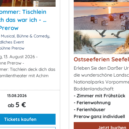
ommer: Tischlein
ch das war ich - …
 Prerow
 Musical, Bühne & Comedy,
dliches Event
tbühne Prerow
, 13. August 2026 -
Ostseeferien Seefe
ühne Prerow -
Erleben Sie den Darßer U
er: Tischlein deck dich das
die wunderschöne Landsc
Familientheater mit Achim
Nationalparks Vorpomm
Boddenlandschaft:
- Zimmer mit Frühstück
13.08.2026
- Ferienwohnung
5 €
ab
- Ferienhäuser
Prerow ganz individuell
Tickets kaufen
Jetzt buchen