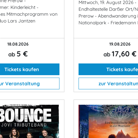
ühne Prerow -
Mittwoch, 19. August 2026 
er: Kinderleicht -
Endhaltestelle Darßer Ort/N
ches Mitmachprogramm von
Prerow - Abendwanderung 
duo Lars Jantzen
Nationalpark - Friedemann 
18.08.2026
19.08.2026
5 €
17,60 €
ab
ab
Tickets kaufen
Tickets kauf
ur Veranstaltung
zur Veranstaltu