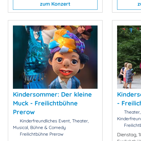
zum Konzert
z
Kindersommer: Der kleine
Kinders
Muck - Freilichtbühne
- Freil
Prerow
Theater,
Kinderfreun
Kinderfreundliches Event, Theater,
Freilich
Musical, Bühne & Comedy
Freilichtbühne Prerow
Dienstag, 1