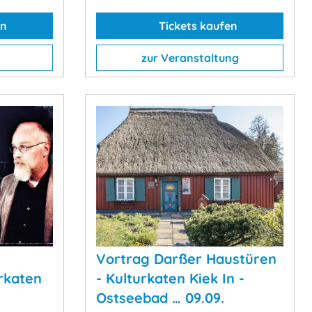
en
Tickets kaufen
zur Veranstaltung
i
Vortrag Darßer Haustüren
rkaten
- Kulturkaten Kiek In -
Ostseebad … 09.09.