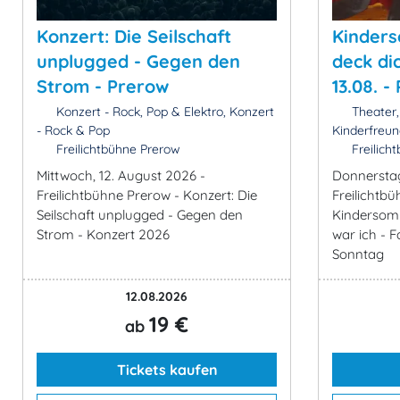
Konzert: Die Seilschaft
Kinders
unplugged - Gegen den
deck di
Strom - Prerow
13.08. -
Konzert - Rock, Pop & Elektro, Konzert
Theater,
- Rock & Pop
Kinderfreun
Freilichtbühne Prerow
Freilich
Mittwoch, 12. August 2026 -
Donnerstag
Freilichtbühne Prerow - Konzert: Die
Freilichtb
Seilschaft unplugged - Gegen den
Kindersomm
Strom - Konzert 2026
war ich - 
Sonntag
12.08.2026
19 €
ab
Tickets kaufen