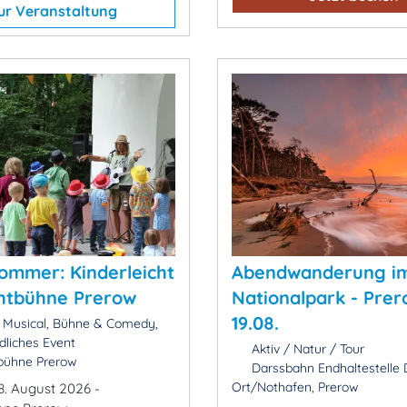
ur Veranstaltung
ommer: Kinderleicht
Abendwanderung i
ichtbühne Prerow
Nationalpark - Pre
19.08.
 Musical, Bühne & Comedy,
dliches Event
Aktiv / Natur / Tour
tbühne Prerow
Darssbahn Endhaltestelle 
Ort/Nothafen, Prerow
8. August 2026 -