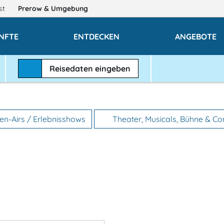
gst
Prerow
& Umgebung
NFTE
ENTDECKEN
ANGEBOTE
Reisedaten
eingeben
n-Airs / Erlebnisshows
Theater, Musicals, Bühne & C