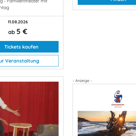
g - Familientheater mit
ntag
11.08.2026
5 €
ab
Tickets kaufen
ur Veranstaltung
- Anzeige -