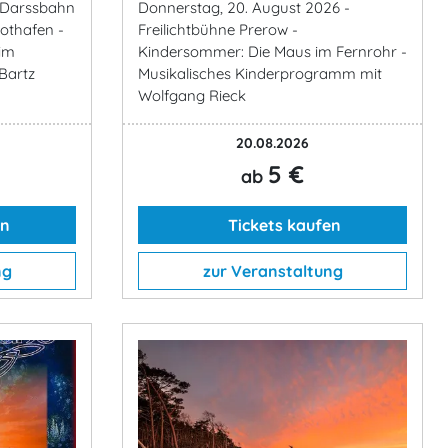
- Darssbahn
Donnerstag, 20. August 2026 -
othafen -
Freilichtbühne Prerow -
im
Kindersommer: Die Maus im Fernrohr -
Bartz
Musikalisches Kinderprogramm mit
Wolfgang Rieck
20.08.2026
5 €
ab
en
Tickets kaufen
ng
zur Veranstaltung