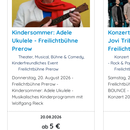
Kindersommer: Adele
Konzert
Ukulele - Freilichtbühne
Jovi Tri
Prerow
Freilic
Theater, Musical, Bühne & Comedy,
Konzert 
Kinderfreundliches Event
- Rock & Po
Freilichtbühne Prerow
Freilich
Donnerstag, 20. August 2026 -
Samstag, 2
Freilichtbühne Prerow -
Freilichtbü
Kindersommer: Adele Ukulele -
BOUNCE - B
Musikalisches Kinderprogramm mit
Konzert 2
Wolfgang Rieck
20.08.2026
5 €
ab