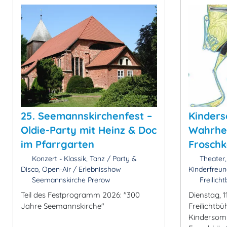
25. Seemannskirchenfest –
Kinders
Oldie-Party mit Heinz & Doc
Wahrhei
im Pfarrgarten
Froschk
Konzert - Klassik, Tanz / Party &
Theater,
Disco, Open-Air / Erlebnisshow
Kinderfreun
Seemannskirche Prerow
Freilich
Teil des Festprogramm 2026: "300
Dienstag, 1
Jahre Seemannskirche"
Freilichtb
Kindersomm