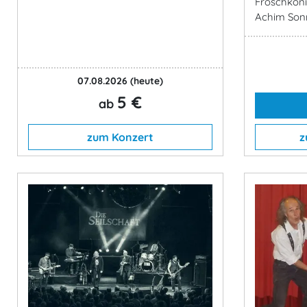
Froschköni
Achim Son
07.08.2026
(heute)
5 €
ab
zum Konzert
z