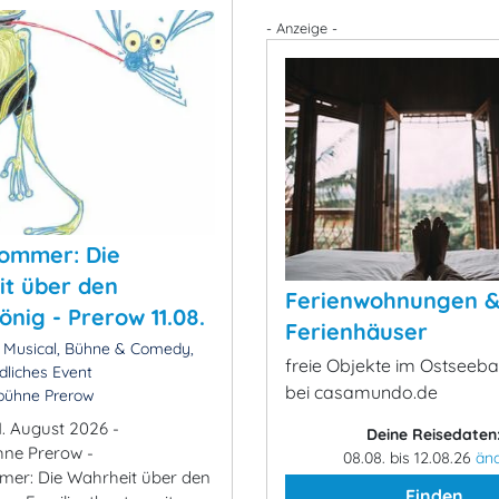
- Anzeige -
ommer: Die
t über den
Ferienwohnungen 
önig - Prerow 11.08.
Ferienhäuser
 Musical, Bühne & Comedy,
freie Objekte im Ostseeb
dliches Event
bei casamundo.de
tbühne Prerow
1. August 2026 -
Deine Reisedaten
ühne Prerow -
08.08. bis 12.08.26
än
er: Die Wahrheit über den
Finden