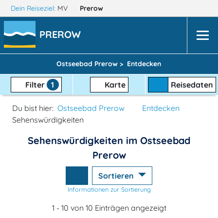
Dein Reiseziel:
MV
Prerow
PREROW
Ostseebad Prerow >
Entdecken
Filter
1
Karte
Reisedaten
Du bist hier:
Ostseebad Prerow
Entdecken
Sehenswürdigkeiten
Sehenswürdigkeiten im Ostseebad
Prerow
Sortieren
Informationen zur Sortierung
1 - 10 von 10 Einträgen angezeigt