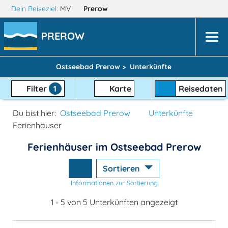
Dein Reiseziel:
MV
Prerow
PREROW
Ostseebad Prerow >
Unterkünfte
Filter
1
Karte
Reisedaten
Du bist hier:
Ostseebad Prerow
Unterkünfte
Ferienhäuser
Ferienhäuser im Ostseebad Prerow
Sortieren
Informationen zur Sortierung
1 - 5 von 5 Unterkünften angezeigt