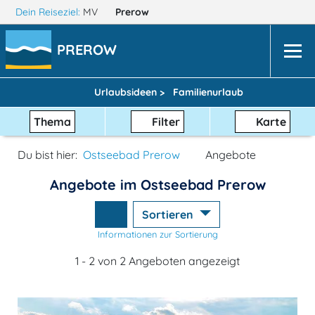
Dein Reiseziel:
MV
Prerow
PREROW
Urlaubsideen >
Familienurlaub
Thema
Filter
Karte
Du bist hier:
Ostseebad Prerow
Angebote
Angebote im Ostseebad Prerow
Sortieren
Informationen zur Sortierung
1 - 2 von 2 Angeboten angezeigt