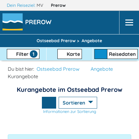
Dein Reiseziel:
MV
Prerow
PREROW
Ostseebad Prerow >
Angebote
Filter
1
Karte
Reisedaten
Du bist hier:
Ostseebad Prerow
Angebote
Kurangebote
Kurangebote im Ostseebad Prerow
Sortieren
Informationen zur Sortierung