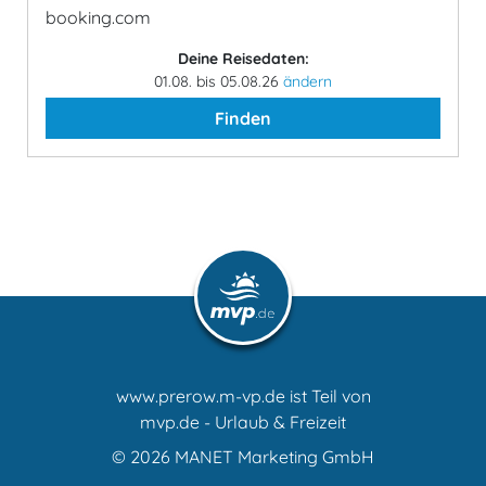
booking.com
Deine Reisedaten:
01.08. bis 05.08.26
ändern
Finden
www.prerow.m-vp.de ist Teil von
mvp.de - Urlaub & Freizeit
© 2026
MANET Marketing GmbH