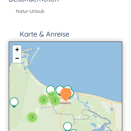
Natur-Urlaub
Karte & Anreise
+
−
2
2
2
3