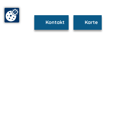
Kontakt
Karte
www.prerow.m-vp.de ist Teil von
mvp.de - Urlaub & Freizeit
© 2026
MANET Marketing GmbH
Newsletter