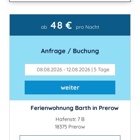
48 €
Kontakt
ab
pro Nacht
Anfrage / Buchung
08.08.2026 - 12.08.2026 | 5 Tage
weiter
Ferienwohnung Barth in Prerow
Hafenstr. 7 B
18375 Prerow