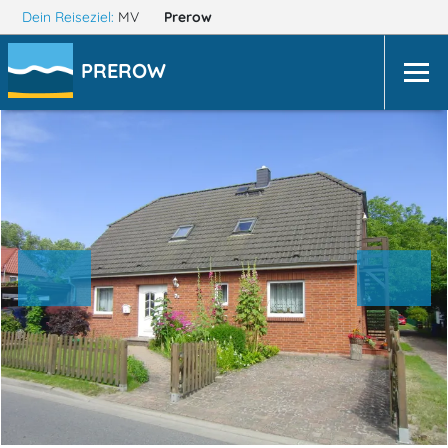
Dein Reiseziel:
MV
Prerow
PREROW