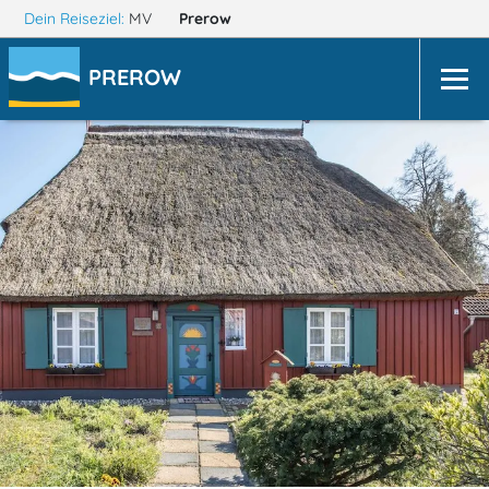
Dein Reiseziel:
MV
Prerow
PREROW