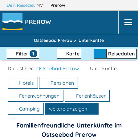
Dein Reiseziel:
MV
Prerow
PREROW
Ostseebad Prerow >
Unterkünfte
Filter
1
Karte
Reisedaten
Du bist hier:
Ostseebad Prerow
Unterkünfte
Hotels
Pensionen
Ferienwohnungen
Ferienhäuser
Camping
weitere anzeigen
Familienfreundliche Unterkünfte im
Ostseebad Prerow