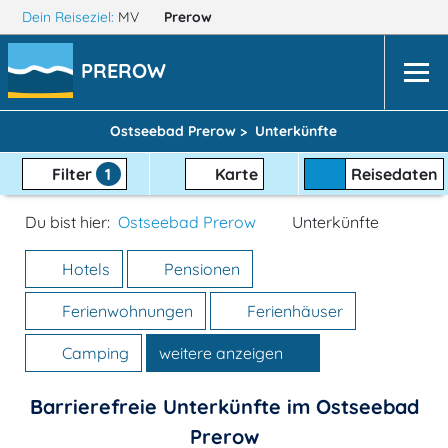
Dein Reiseziel:
MV
Prerow
PREROW
Ostseebad Prerow >
Unterkünfte
Filter
1
Karte
Reisedaten
Du bist hier:
Ostseebad Prerow
Unterkünfte
Hotels
Pensionen
Ferienwohnungen
Ferienhäuser
Camping
weitere anzeigen
Barrierefreie Unterkünfte im Ostseebad
Prerow