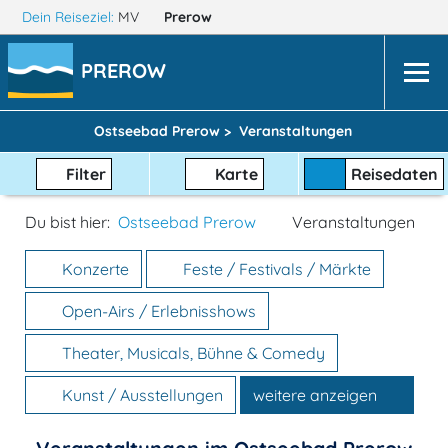
Dein Reiseziel:
MV
Prerow
PREROW
Ostseebad Prerow >
Veranstaltungen
Filter
Karte
Reisedaten
Du bist hier:
Ostseebad Prerow
Veranstaltungen
Konzerte
Feste / Festivals / Märkte
Open-Airs / Erlebnisshows
Theater, Musicals, Bühne & Comedy
Kunst / Ausstellungen
weitere anzeigen