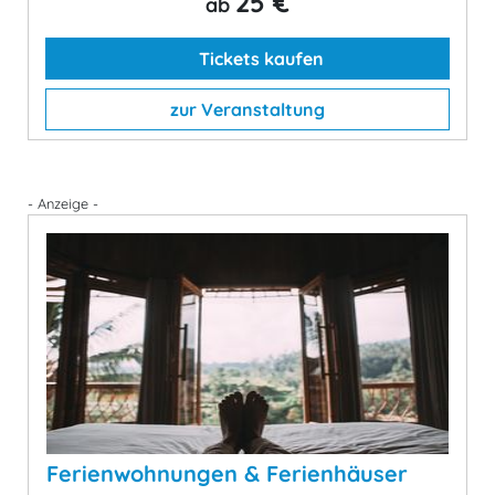
25 €
ab
Tickets kaufen
zur Veranstaltung
- Anzeige -
Ferienwohnungen & Ferienhäuser