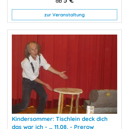
5 €
ab
zur Veranstaltung
Kindersommer: Tischlein deck dich
das war ich - … 11.08. - Prerow